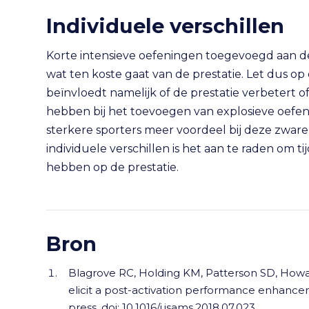
Individuele verschillen
Korte intensieve oefeningen toegevoegd aan d
wat ten koste gaat van de prestatie. Let dus o
beïnvloedt namelijk of de prestatie verbetert of 
hebben bij het toevoegen van explosieve oefe
sterkere sporters meer voordeel bij deze zwar
individuele verschillen is het aan te raden om t
hebben op de prestatie.
Bron
Blagrove RC, Holding KM, Patterson SD, Howat
elicit a post-activation performance enhancem
press, doi: 10.1016/j.jsams.2018.07.023