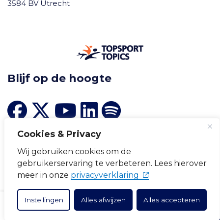
3584 BV Utrecht
Blijf op de hoogte
Cookies & Privacy
Wij gebruiken cookies om de
gebruikerservaring te verbeteren. Lees hierover
Cookievoorkeuren wijzigen
(opent in nieuw tabb
meer in onze
privacyverklaring
Cookieverklaring
Disclaimer
Privacyverklaring
Instellingen
Alles afwijzen
Alles accepteren
ZOEKEN
INLOGGEN
OVER ONS