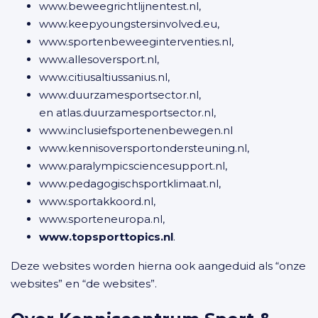
www.beweegrichtlijnentest.nl,
www.keepyoungstersinvolved.eu,
www.sportenbeweeginterventies.nl,
www.allesoversport.nl,
www.citiusaltiussanius.nl,
www.duurzamesportsector.nl,
en atlas.duurzamesportsector.nl,
www.inclusiefsportenenbewegen.nl
www.kennisoversportondersteuning.nl,
www.paralympicsciencesupport.nl,
www.pedagogischsportklimaat.nl,
www.sportakkoord.nl,
www.sporteneuropa.nl,
www.topsporttopics.nl
.
Deze websites worden hierna ook aangeduid als “onze
websites” en “de websites”.