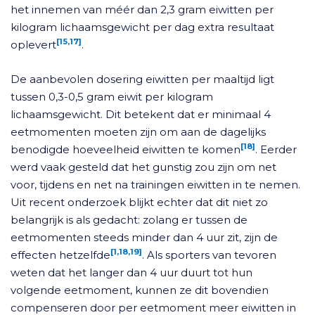
het innemen van méér dan 2,3 gram eiwitten per
kilogram lichaamsgewicht per dag extra resultaat
[15,17]
oplevert
.
De aanbevolen dosering eiwitten per maaltijd ligt
tussen 0,3-0,5 gram eiwit per kilogram
lichaamsgewicht. Dit betekent dat er minimaal 4
eetmomenten moeten zijn om aan de dagelijks
[18]
benodigde hoeveelheid eiwitten te komen
. Eerder
werd vaak gesteld dat het gunstig zou zijn om net
voor, tijdens en net na trainingen eiwitten in te nemen.
Uit recent onderzoek blijkt echter dat dit niet zo
belangrijk is als gedacht: zolang er tussen de
eetmomenten steeds minder dan 4 uur zit, zijn de
[1,18,19]
effecten hetzelfde
. Als sporters van tevoren
weten dat het langer dan 4 uur duurt tot hun
volgende eetmoment, kunnen ze dit bovendien
compenseren door per eetmoment meer eiwitten in