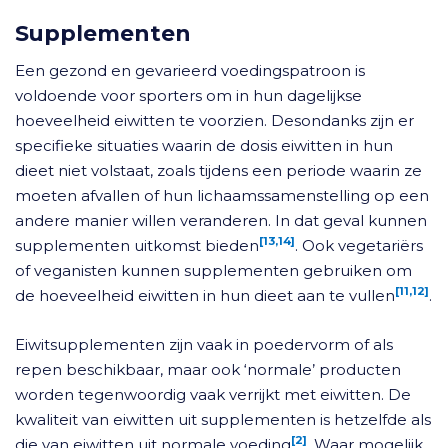
Supplementen
Een gezond en gevarieerd voedingspatroon is
voldoende voor sporters om in hun dagelijkse
hoeveelheid eiwitten te voorzien. Desondanks zijn er
specifieke situaties waarin de dosis eiwitten in hun
dieet niet volstaat, zoals tijdens een periode waarin ze
moeten afvallen of hun lichaamssamenstelling op een
andere manier willen veranderen. In dat geval kunnen
[13,14]
supplementen uitkomst bieden
. Ook vegetariërs
of veganisten kunnen supplementen gebruiken om
[11,12]
de hoeveelheid eiwitten in hun dieet aan te vullen
.
Eiwitsupplementen zijn vaak in poedervorm of als
repen beschikbaar, maar ook ‘normale’ producten
worden tegenwoordig vaak verrijkt met eiwitten. De
kwaliteit van eiwitten uit supplementen is hetzelfde als
[2]
die van eiwitten uit normale voeding
. Waar mogelijk