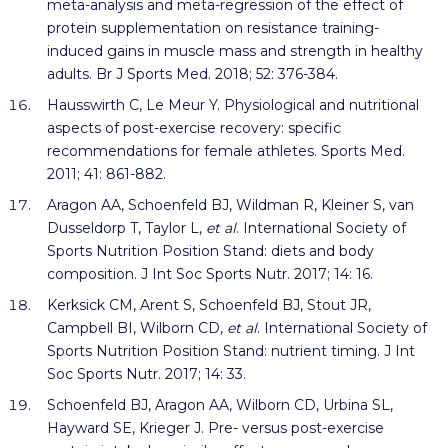
meta-analysis and meta-regression of the effect of
protein supplementation on resistance training-
induced gains in muscle mass and strength in healthy
adults. Br J Sports Med. 2018; 52: 376-384.
Hausswirth C, Le Meur Y. Physiological and nutritional
aspects of post-exercise recovery: specific
recommendations for female athletes. Sports Med.
2011; 41: 861-882.
Aragon AA, Schoenfeld BJ, Wildman R, Kleiner S, van
Dusseldorp T, Taylor L,
et al
. International Society of
Sports Nutrition Position Stand: diets and body
composition. J Int Soc Sports Nutr. 2017; 14: 16.
Kerksick CM, Arent S, Schoenfeld BJ, Stout JR,
Campbell BI, Wilborn CD,
et al
. International Society of
Sports Nutrition Position Stand: nutrient timing. J Int
Soc Sports Nutr. 2017; 14: 33.
Schoenfeld BJ, Aragon AA, Wilborn CD, Urbina SL,
Hayward SE, Krieger J. Pre- versus post-exercise