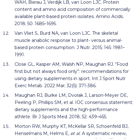
WAH, Bierau J, Verdijk LB, van Loon LJC. Protein
content and amino acid composition of commercially
available plant-based protein isolates. Amino Acids.
2018; 50: 1685–1695.
Van Vliet S, Burd NA, van Loon LJC. The skeletal
muscle anabolic response to plant- versus animal-
based protein consumption. J Nutr. 2015; 145: 1981–
1991.
Close GL, Kasper AM, Walsh NP, Maughan RJ. “Food
first but not always food only”: recommendations for
using dietary supplements in sport. Int J Sport Nutr
Exerc Metab. 2022 Mar; 32(5): 371-386.
Maughan RJ, Burke LM, Dvorak J, Larson-Meyer DE,
Peeling P, Phillips SM, et al. IOC consensus statement:
dietary supplements and the high-performance
athlete. Br J Sports Med. 2018; 52: 439–455.
Morton RW, Murphy KT, McKellar SR, Schoenfeld BJ,
Henselmans M, Helms E,
et al
. A systematic review,