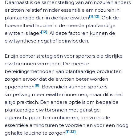
Daarnaast is de samenstelling van aminozuren anders:
er zitten relatief minder essentiële aminozuren in
[11,12]
plantaardige dan in dierlijke eiwitten
. Ook de
hoeveelheid leucine in de meeste plantaardige
[12]
eiwitten is lager
. Al deze factoren kunnen de
eiwitsynthese negatief beïnvloeden.
Er zijn echter strategieën voor sporters die dierlijke
eiwitbronnen vermijden. De meeste
bereidingsmethoden van plantaardige producten
zorgen ervoor dat de eiwitten beter worden
[9]
opgenomen
. Bovendien kunnen sporters
simpelweg meer eiwitten innemen, maar dit is niet
altijd praktisch. Een andere optie is om bepaalde
plantaardige eiwitbronnen met gunstige
eigenschappen te combineren, om zo in alle
essentiële aminozuren te voorzien en voor een hoog
[11,12]
gehalte leucine te zorgen
.