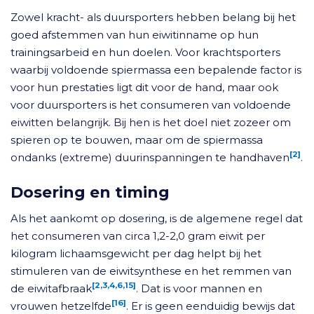
Zowel kracht- als duursporters hebben belang bij het
goed afstemmen van hun eiwitinname op hun
trainingsarbeid en hun doelen. Voor krachtsporters
waarbij voldoende spiermassa een bepalende factor is
voor hun prestaties ligt dit voor de hand, maar ook
voor duursporters is het consumeren van voldoende
eiwitten belangrijk. Bij hen is het doel niet zozeer om
spieren op te bouwen, maar om de spiermassa
[2]
ondanks (extreme) duurinspanningen te handhaven
.
Dosering en timing
Als het aankomt op dosering, is de algemene regel dat
het consumeren van circa 1,2-2,0 gram eiwit per
kilogram lichaamsgewicht per dag helpt bij het
stimuleren van de eiwitsynthese en het remmen van
[2,3,4,6,15]
de eiwitafbraak
. Dat is voor mannen en
[16]
vrouwen hetzelfde
. Er is geen eenduidig bewijs dat