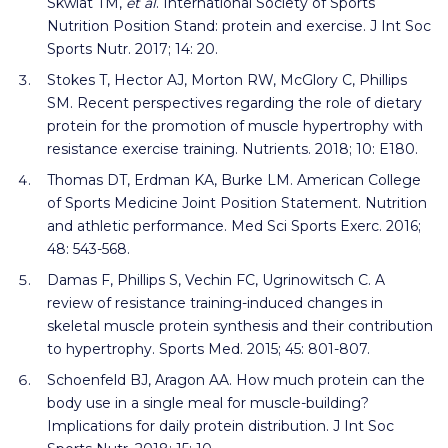
Skwiat TM,
et al
. International Society of Sports
Nutrition Position Stand: protein and exercise. J Int Soc
Sports Nutr. 2017; 14: 20.
Stokes T, Hector AJ, Morton RW, McGlory C, Phillips
SM. Recent perspectives regarding the role of dietary
protein for the promotion of muscle hypertrophy with
resistance exercise training. Nutrients. 2018; 10: E180.
Thomas DT, Erdman KA, Burke LM. American College
of Sports Medicine Joint Position Statement. Nutrition
and athletic performance. Med Sci Sports Exerc. 2016;
48: 543-568.
Damas F, Phillips S, Vechin FC, Ugrinowitsch C. A
review of resistance training-induced changes in
skeletal muscle protein synthesis and their contribution
to hypertrophy. Sports Med. 2015; 45: 801-807.
Schoenfeld BJ, Aragon AA. How much protein can the
body use in a single meal for muscle-building?
Implications for daily protein distribution. J Int Soc