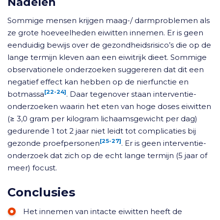
Nadelen
Sommige mensen krijgen maag-/ darmproblemen als
ze grote hoeveelheden eiwitten innemen. Er is geen
eenduidig bewijs over de gezondheidsrisico’s die op de
lange termijn kleven aan een eiwitrijk dieet. Sommige
observationele onderzoeken suggereren dat dit een
negatief effect kan hebben op de nierfunctie en
[22-24]
botmassa
. Daar tegenover staan interventie-
onderzoeken waarin het eten van hoge doses eiwitten
(≥ 3,0 gram per kilogram lichaamsgewicht per dag)
gedurende 1 tot 2 jaar niet leidt tot complicaties bij
[25-27]
gezonde proefpersonen
. Er is geen interventie-
onderzoek dat zich op de echt lange termijn (5 jaar of
meer) focust.
Conclusies
Het innemen van intacte eiwitten heeft de