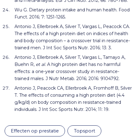
and meta-analysis. Eur J Clin Nutr. 2012; 66: 780-788.
Wu G. Dietary protein intake and human health. Food
Funct. 2016; 7: 1251-1265.
Antonio J, Ellerbroek A, Silver T, Vargas L, Peacock CA.
The effects of a high protein diet on indices of health
and body composition – a crossover trial in resistance-
trained men. J Int Soc Sports Nutr. 2016; 13: 3.
Antonio J, Ellerbroek A, Silver T, Vargas L, Tamayo A,
Buehn R,
et al
. A high protein diet has no harmful
effects: a one-year crossover study in resistance-
trained males. J Nutr Metab. 2016; 2016: 9104792.
Antonio J, Peacock CA, Ellerbroek A, Fromhoff B, Silver
T. The effects of consuming a high protein diet (4.4
g/kg/d) on body composition in resistance-trained
individuals. J Int Soc Sports Nutr. 2014; 11: 19.
effecten op prestatie
topsport