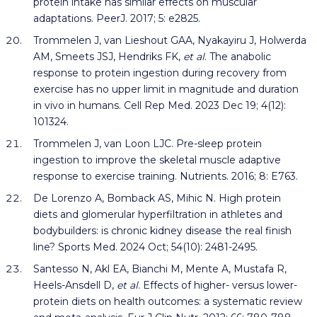
protein intake has similar effects on muscular
adaptations. PeerJ. 2017; 5: e2825.
Trommelen J, van Lieshout GAA, Nyakayiru J, Holwerda
AM, Smeets JSJ, Hendriks FK,
et al
. The anabolic
response to protein ingestion during recovery from
exercise has no upper limit in magnitude and duration
in vivo in humans. Cell Rep Med. 2023 Dec 19; 4(12):
101324.
Trommelen J, van Loon LJC. Pre-sleep protein
ingestion to improve the skeletal muscle adaptive
response to exercise training. Nutrients. 2016; 8: E763.
De Lorenzo A, Bomback AS, Mihic N. High protein
diets and glomerular hyperfiltration in athletes and
bodybuilders: is chronic kidney disease the real finish
line? Sports Med. 2024 Oct; 54(10): 2481-2495.
Santesso N, Akl EA, Bianchi M, Mente A, Mustafa R,
Heels-Ansdell D,
et al
. Effects of higher- versus lower-
protein diets on health outcomes: a systematic review