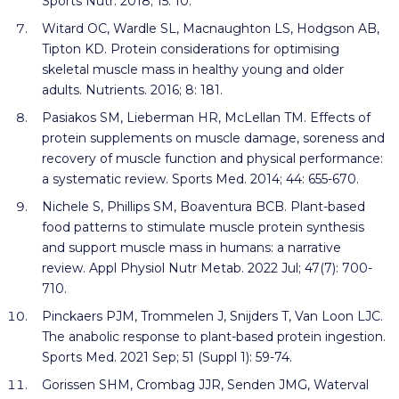
Sports Nutr. 2018; 15: 10.
Witard OC, Wardle SL, Macnaughton LS, Hodgson AB,
Tipton KD. Protein considerations for optimising
skeletal muscle mass in healthy young and older
adults. Nutrients. 2016; 8: 181.
Pasiakos SM, Lieberman HR, McLellan TM. Effects of
protein supplements on muscle damage, soreness and
recovery of muscle function and physical performance:
a systematic review. Sports Med. 2014; 44: 655-670.
Nichele S, Phillips SM, Boaventura BCB. Plant-based
food patterns to stimulate muscle protein synthesis
and support muscle mass in humans: a narrative
review. Appl Physiol Nutr Metab. 2022 Jul; 47(7): 700-
710.
Pinckaers PJM, Trommelen J, Snijders T, Van Loon LJC.
The anabolic response to plant-based protein ingestion.
Sports Med. 2021 Sep; 51 (Suppl 1): 59-74.
Gorissen SHM, Crombag JJR, Senden JMG, Waterval