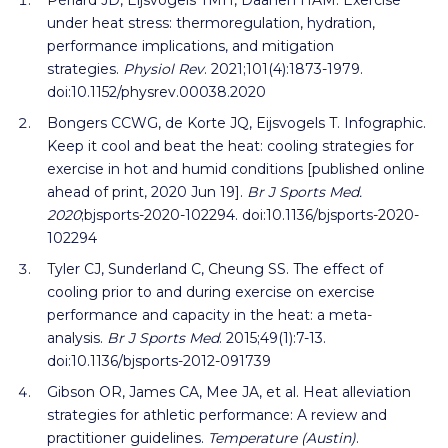
Périard JD, Eijsvogels TMH, Daanen HAM. Exercise
under heat stress: thermoregulation, hydration,
performance implications, and mitigation
strategies.
Physiol Rev
. 2021;101(4):1873-1979.
doi:10.1152/physrev.00038.2020
Bongers CCWG, de Korte JQ, Eijsvogels T. Infographic.
Keep it cool and beat the heat: cooling strategies for
exercise in hot and humid conditions [published online
ahead of print, 2020 Jun 19].
Br J Sports Med.
2020
;bjsports-2020-102294. doi:10.1136/bjsports-2020-
102294
Tyler CJ, Sunderland C, Cheung SS. The effect of
cooling prior to and during exercise on exercise
performance and capacity in the heat: a meta-
analysis.
Br J Sports Med
. 2015;49(1):7-13.
doi:10.1136/bjsports-2012-091739
Gibson OR, James CA, Mee JA, et al. Heat alleviation
strategies for athletic performance: A review and
practitioner guidelines.
Temperature (Austin)
.