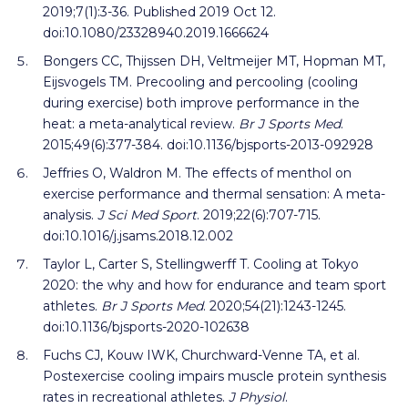
2019;7(1):3-36. Published 2019 Oct 12.
doi:10.1080/23328940.2019.1666624
Bongers CC, Thijssen DH, Veltmeijer MT, Hopman MT,
Eijsvogels TM. Precooling and percooling (cooling
during exercise) both improve performance in the
heat: a meta-analytical review.
Br J Sports Med
.
2015;49(6):377-384. doi:10.1136/bjsports-2013-092928
Jeffries O, Waldron M. The effects of menthol on
exercise performance and thermal sensation: A meta-
analysis.
J Sci Med Sport
. 2019;22(6):707-715.
doi:10.1016/j.jsams.2018.12.002
Taylor L, Carter S, Stellingwerff T. Cooling at Tokyo
2020: the why and how for endurance and team sport
athletes.
Br J Sports Med
. 2020;54(21):1243-1245.
doi:10.1136/bjsports-2020-102638
Fuchs CJ, Kouw IWK, Churchward-Venne TA, et al.
Postexercise cooling impairs muscle protein synthesis
rates in recreational athletes.
J Physiol
.