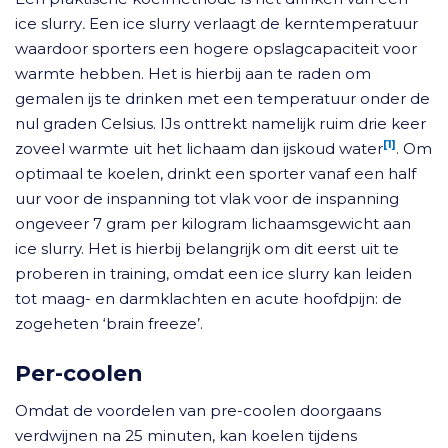
ice slurry
.
Een ice slurry
verlaagt de kerntemperatuur
waardoor sporters een hogere opslagcapaciteit voor
warmte hebben. Het is hierbij aan te raden om
gemalen ijs te drinken met een temperatuur onder de
nul graden Celsius. IJs onttrekt namelijk ruim drie keer
[1]
zoveel warmte uit het lichaam dan ijskoud water
. Om
optimaal te koelen, drinkt een sporter vanaf een half
uur voor de inspanning tot vlak voor de inspanning
ongeveer 7 gram per kilogram lichaamsgewicht aan
ice slurry. Het is hierbij belangrijk om dit eerst uit te
proberen in training, omdat een ice slurry
kan leiden
tot maag- en darmklachten en acute hoofdpijn: de
zogeheten ‘brain freeze’.
Per-coolen
Omdat de voordelen van pre-coolen doorgaans
verdwijnen na 25 minuten, kan koelen tijdens