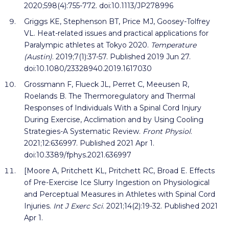
2020;598(4):755-772. doi:10.1113/JP278996
Griggs KE, Stephenson BT, Price MJ, Goosey-Tolfrey
VL. Heat-related issues and practical applications for
Paralympic athletes at Tokyo 2020.
Temperature
(Austin)
. 2019;7(1):37-57. Published 2019 Jun 27.
doi:10.1080/23328940.2019.1617030
Grossmann F, Flueck JL, Perret C, Meeusen R,
Roelands B. The Thermoregulatory and Thermal
Responses of Individuals With a Spinal Cord Injury
During Exercise, Acclimation and by Using Cooling
Strategies-A Systematic Review.
Front Physiol
.
2021;12:636997. Published 2021 Apr 1.
doi:10.3389/fphys.2021.636997
[Moore A, Pritchett KL, Pritchett RC, Broad E. Effects
of Pre-Exercise Ice Slurry Ingestion on Physiological
and Perceptual Measures in Athletes with Spinal Cord
Injuries.
Int J Exerc Sci
. 2021;14(2):19-32. Published 2021
Apr 1.