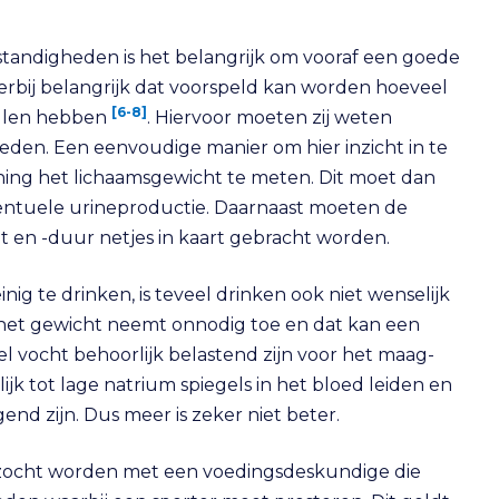
standigheden is het belangrijk om vooraf een goede
ierbij belangrijk dat voorspeld kan worden hoeveel
[6-8]
ullen hebben
. Hiervoor moeten zij weten
eden. Een eenvoudige manier om hier inzicht in te
nning het lichaamsgewicht te meten. Dit moet dan
entuele urineproductie. Daarnaast moeten de
 en -duur netjes in kaart gebracht worden.
einig te drinken, is teveel drinken ook niet wenselijk
: het gewicht neemt onnodig toe en dat kan een
el vocht behoorlijk belastend zijn voor het maag-
ijk tot lage natrium spiegels in het bloed leiden en
end zijn. Dus meer is zeker niet beter.
zocht worden met een voedingsdeskundige die