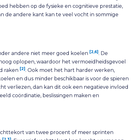
ed hebben op de fysieke en cognitieve prestatie,
an de andere kant kan te veel vocht in sommige
[2,6]
 onder andere niet meer goed koelen
. De
hoog oplopen, waardoor het vermoeidheidsgevoel
[2]
rd raken
. Ook moet het hart harder werken,
oelen en dus minder beschikbaar is voor de spieren
t verliezen, dan kan dit ook een negatieve invloed
eeld coördinatie, beslissingen maken en
ochttekort van twee procent of meer sprinten
[2,3]