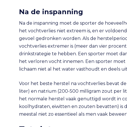
Na de inspanning
Na de inspanning moet de sporter de hoeveelhei
het vochtverlies niet extreem is, en er voldoen
gevoel gedronken worden. Als de herstelperiode 
vochtverlies extremer is (meer dan vier procen
drinkstrategie te hebben. Een sporter moet dan
het verloren vocht innemen. Een sporter moet 
lichaam niet al het water vasthoudt en deels ui
Voor het beste herstel na vochtverlies bevat d
liter) en natrium (200-500 milligram zout per li
het normale herstel vaak genuttigd wordt in co
koolhydraten, eiwitten en zouten bevatten) is d
meestal niet zo essentieel als men vaak beweert