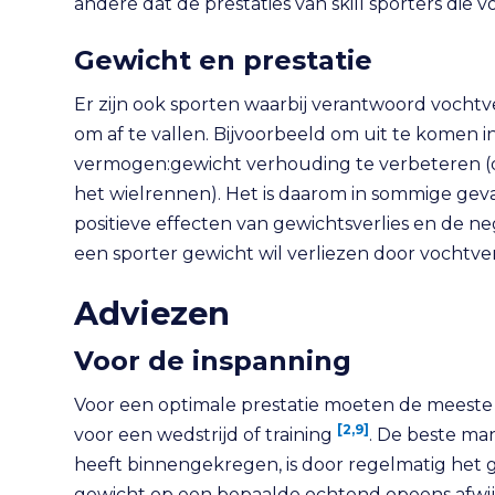
andere dat de prestaties van skill sporters die
Gewicht en prestatie
Er zijn ook sporten waarbij verantwoord vochtve
om af te vallen. Bijvoorbeeld om uit te komen 
vermogen:gewicht verhouding te verbeteren (den
het wielrennen). Het is daarom in sommige gev
positieve effecten van gewichtsverlies en de neg
een sporter gewicht wil verliezen door vochtverl
Adviezen
Voor de inspanning
Voor een optimale prestatie moeten de meest
[2,9]
voor een wedstrijd of training
. De beste ma
heeft binnengekregen, is door regelmatig het g
gewicht op een bepaalde ochtend opeens afwijkt 