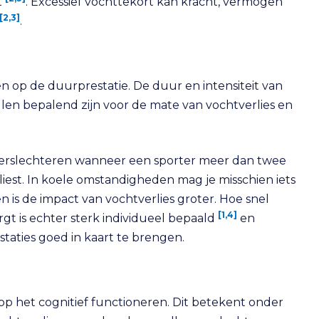
t
. Excessief vochttekort kan kracht, vermogen
[2,3]
.
ben op de duurprestatie. De duur en intensiteit van
en bepalend zijn voor de mate van vochtverlies en
 verslechteren wanneer een sporter meer dan twee
liest. In koele omstandigheden mag je misschien iets
is de impact van vochtverlies groter. Hoe snel
[1,4]
gt is echter sterk individueel bepaald
en
staties goed in kaart te brengen.
p het cognitief functioneren. Dit betekent onder