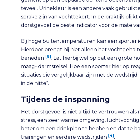
teveel. Urinekleur is een andere vaak gebruikte i
sprake zijn van vochttekort. In de praktijk blij
dorstgevoel de beste indicator voor de mate van
Bij hoge buitentemperaturen kan een sporter ice
Hierdoor brengt hij niet alleen het vochtgehal
[8]
beneden
. Let hierbij wel op dat een grote h
maag- darmstelsel. Hoe een sporter hier op r
situaties die vergelijkbaar zijn met de wedstrij
in de hitte”.
Tijdens de inspanning
Het dorstgevoel is niet altijd te vertrouwen al
stress, een zeer warme omgeving, luchtvochti
beter om een drinkplan te hebben en dat te ba
[4]
trainingen en eerdere wedstrijden
.