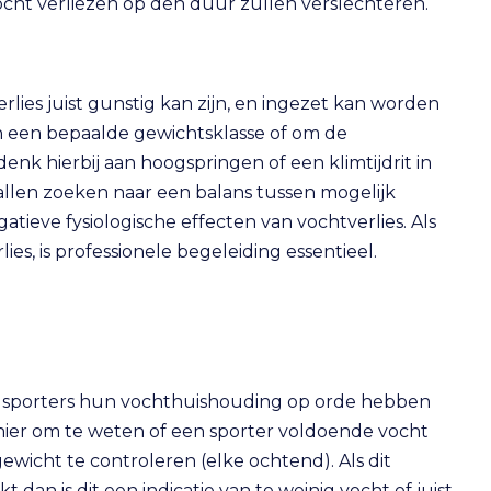
 vocht verliezen op den duur zullen verslechteren.
rlies juist gunstig kan zijn, en ingezet kan worden
in een bepaalde gewichtsklasse of om de
k hierbij aan hoogspringen of een klimtijdrit in
allen zoeken naar een balans tussen mogelijk
atieve fysiologische effecten van vochtverlies. Als
ies, is professionele begeleiding essentieel.
e sporters hun vochthuishouding op orde hebben
nier om te weten of een sporter voldoende vocht
ewicht te controleren (elke ochtend). Als dit
dan is dit een indicatie van te weinig vocht of juist