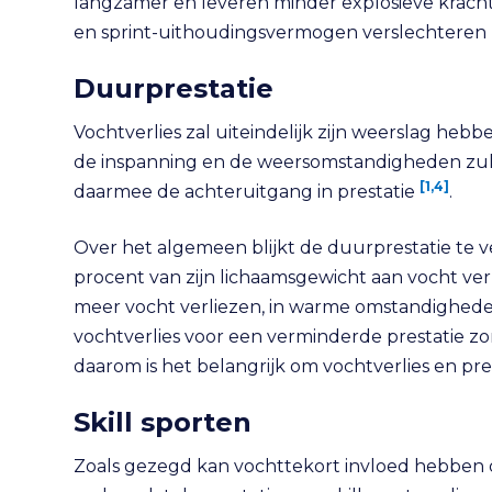
langzamer en leveren minder explosieve krach
en sprint-uithoudingsvermogen verslechteren
Duurprestatie
Vochtverlies zal uiteindelijk zijn weerslag heb
de inspanning en de weersomstandigheden zull
[1,4]
daarmee de achteruitgang in prestatie
.
Over het algemeen blijkt de duurprestatie te
procent van zijn lichaamsgewicht aan vocht ver
meer vocht verliezen, in warme omstandigheden 
vochtverlies voor een verminderde prestatie zor
daarom is het belangrijk om vochtverlies en pre
Skill sporten
Zoals gezegd kan vochttekort invloed hebben o