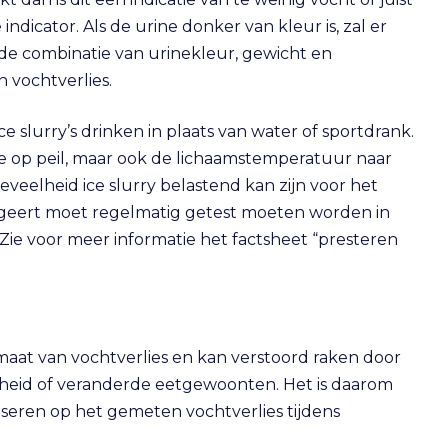
ndicator. Als de urine donker van kleur is, zal er
kt de combinatie van urinekleur, gewicht en
 vochtverlies.
 slurry’s drinken in plaats van water of sportdrank.
te op peil, maar ook de lichaamstemperatuur naar
oeveelheid ice slurry belastend kan zijn voor het
eageert moet regelmatig getest moeten worden in
d. Zie voor meer informatie het factsheet “presteren
s maat van vochtverlies en kan verstoord raken door
gheid of veranderde eetgewoonten. Het is daarom
seren op het gemeten vochtverlies tijdens