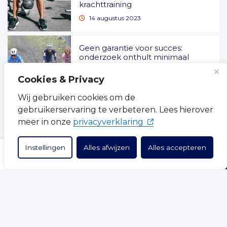
krachttraining
14 augustus 2023
Geen garantie voor succes:
onderzoek onthult minimaal
verband tussen prestaties van
sporters als junior en senior
Cookies & Privacy
17 juli 2023
Wij gebruiken cookies om de
gebruikerservaring te verbeteren. Lees hierover
Swipe naar succes? Het effect
(opent in nieuw tabb
meer in onze
privacyverklaring
van socialmediagebruik op
sportprestaties
Instellingen
Alles afwijzen
Alles accepteren
16 mei 2023
ZOEKEN
INLOGGEN
OVER ONS
Factsheet motor imagery
10 maart 2023