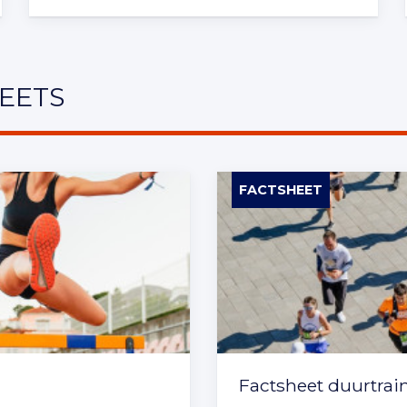
EETS
FACTSHEET
Factsheet duurtrai